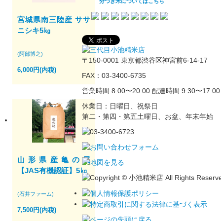
分づき米についてはこちら
宮城県南三陸産 ササ
ニシキ5㎏
(阿部博之)
〒150-0001 東京都渋谷区神宮前6-14-17
6,000円(内税)
FAX：03-3400-6735
営業時間 8:00〜20:00 配達時間 9:30〜17:00
休業日：日曜日、祝祭日
第二・第四・第五土曜日、お盆、年末年始
山形県産亀の尾
【JAS有機認証】5㎏
(石井ファーム)
7,500円(内税)