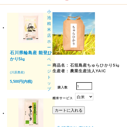
小
池
精
米
店
ホ
ー
石川県輪島産 能登ひ
ム
かり5㎏
ペ
ー
商品名 :
石垣島産ちゅらひかり5㎏
生産者 :
農業生産法人YAIC
ジ
(川原農産)
ト
5,500円(内税)
ッ
購入数
プ
精米サービス