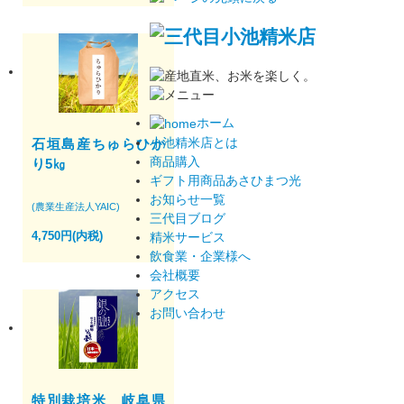
ホーム
小池精米店とは
石垣島産ちゅらひか
商品購入
り5㎏
ギフト用商品あさひまつ光
お知らせ一覧
(農業生産法人YAIC)
三代目ブログ
4,750円(内税)
精米サービス
飲食業・企業様へ
会社概要
アクセス
お問い合わせ
特別栽培米 岐阜県